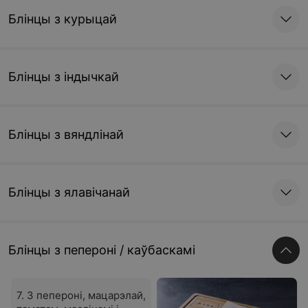
Блінцы з курыцай
Блінцы з індычкай
Блінцы з вяндлінай
Блінцы з ялавічанай
Блінцы з пеперонi / каўбаскамі
7. З пепероні, мацарэлай,