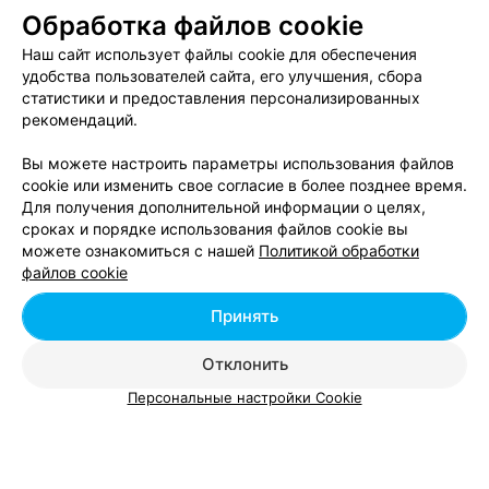
Обработка файлов cookie
Наш сайт использует файлы cookie для обеспечения
О проекте
Новости проекта
Размещение рекламы
удобства пользователей сайта, его улучшения, сбора
Вакансии
Публичный договор
Способы оплаты
статистики и предоставления персонализированных
рекомендаций.
Публичный договор по использованию сервиса
«Афиша»
Вы можете настроить параметры использования файлов
Пользовательское соглашение
cookie или изменить свое согласие в более позднее время.
Написать в поддержку
Для получения дополнительной информации о целях,
сроках и порядке использования файлов cookie вы
Связаться по вопросам сотрудничества
можете ознакомиться с нашей
Политикой обработки
Написать руководителю relax.by
файлов cookie
Персональные настройки cookie
Принять
Обработка персональных данных
Отклонить
Персональные настройки Cookie
© 2026 ООО «Артокс Лаб», УНП 191700409, регистрирующий орган -
Минский горисполком
| 220012, Республика Беларусь, г. Минск,
улица Толбухина, 2, пом. 16 | info@relax.by