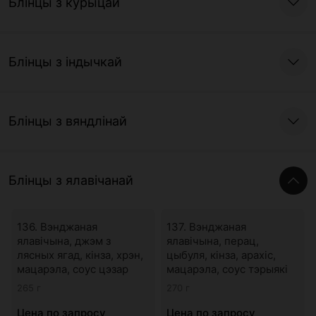
Блінцы з курыцай
Блінцы з індычкай
Блінцы з вяндлінай
Блінцы з ялавічанай
136. Вэнджаная
137. Вэнджаная
ялавічына, джэм з
ялавічына, перац,
лясных ягад, кінза, хрэн,
цыбуля, кінза, арахіс,
мацарэла, соус цэзар
мацарэла, соус тэрыякі
265 г
270 г
Цена по запросу
Цена по запросу