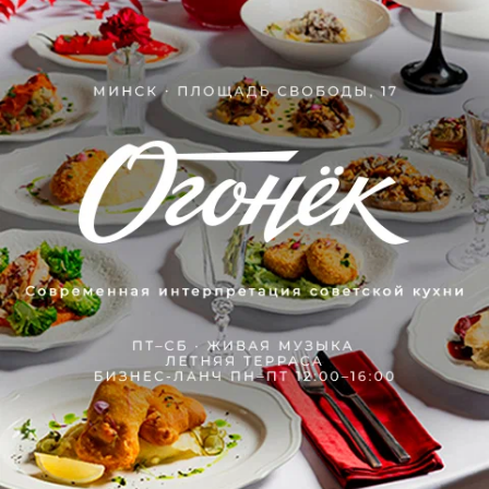
Блінцы з рыбай
Вегетарыянскiя блiнцы
Салодкiя блiнцы
Сырнікі